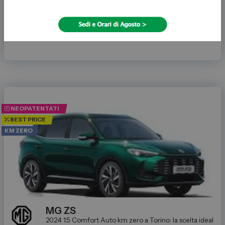
1.498 cc
19.500
€
NEOPATENTATI
BEST PRICE
KM ZERO
MG
ZS
2024 1.5 Comfort
Auto km zero a Torino: la scelta ideale p