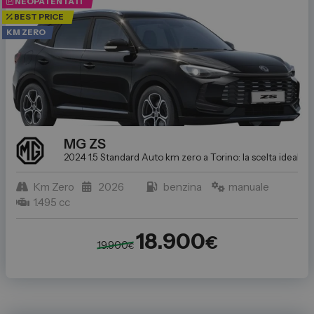
NEOPATENTATI
BEST PRICE
KM ZERO
MG
ZS
2024 1.5 Standard
Auto km zero a Torino: la scelta ideale p
Km Zero
2026
benzina
manuale
1.495 cc
18.900
€
19.900
€