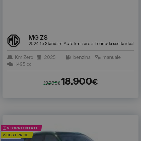
Spazio Campus
Lavora con noi
Servizio Clienti
MG
ZS
2024 1.5 Standard
Auto km zero a Torino: la scelta ideale p
Telefono Vendita
011 22 51 711
Km Zero
2025
benzina
manuale
1.495 cc
Telefono Officina
011 22 51 737
18.900
€
19.900
€
Email
spazio@spaziogroup.com
NEOPATENTATI
BEST PRICE