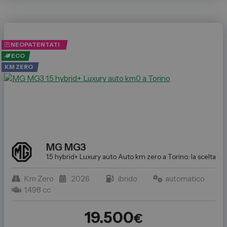
NEOPATENTATI
ECO
KM ZERO
MG
MG3
1.5 hybrid+ Luxury auto
Auto km zero a Torino: la scelta ide
Km Zero
2026
ibrido
automatico
1.498 cc
19.500
€