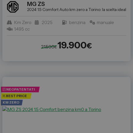
MG
ZS
2024 1.5 Comfort
Auto km zero a Torino: la scelta ideale p
Km Zero
2025
benzina
manuale
1.495 cc
19.900
€
21.500
€
NEOPATENTATI
BEST PRICE
KM ZERO