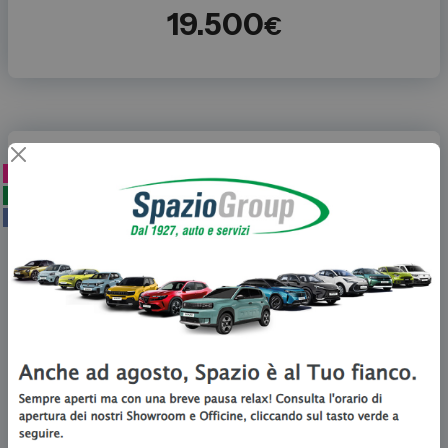
19.500
€
NEOPATENTATI
ECO
KM ZERO
MG
MG3
1.5 hybrid+ Luxury auto
Auto km zero a Torino: la scelta ide
Km Zero
2026
ibrido
automatico