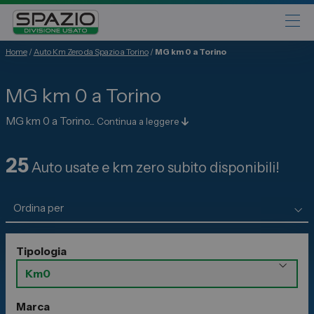
Home
/
Auto Km Zero da Spazio a Torino
/
MG km 0 a Torino
Automobili
MG km 0 a Torino
Fiat
Abarth
MG km 0 a Torino...
Continua a leggere
Lancia
25
Alfa Romeo
Auto usate e km zero subito disponibili!
Jeep
Opel
Peugeot
Tipologia
Citroen
Leapmotor
Toyota
Marca