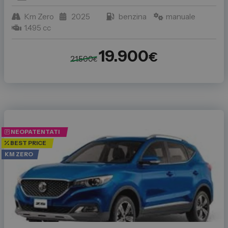
Km Zero
2025
benzina
manuale
1.495 cc
19.900
€
21.500
€
NEOPATENTATI
BEST PRICE
KM ZERO