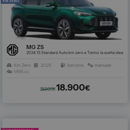
KM ZERO
MG
ZS
2024 1.5 Standard
Auto km zero a Torino: la scelta ideale p
Km Zero
2025
benzina
manuale
1.495 cc
18.900
€
19.900
€