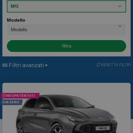
Lexus
DR
Modello
Dongfeng
filtra
Veicoli Commerciali
Fiat Professional
Filtri avanzati
RESETTA FILTRI
Citroen
Toyota
NEOPATENTATI
Servizi
KM ZERO
Auto Usate e Km Zero
Officina
Carrozzeria