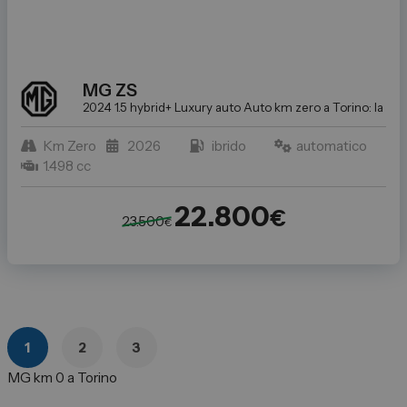
MG
ZS
2024 1.5 hybrid+ Luxury auto
Auto km zero a Torino: la scel
Km Zero
2026
ibrido
automatico
1.498 cc
22.800
€
23.500
€
1
2
3
MG km 0 a Torino