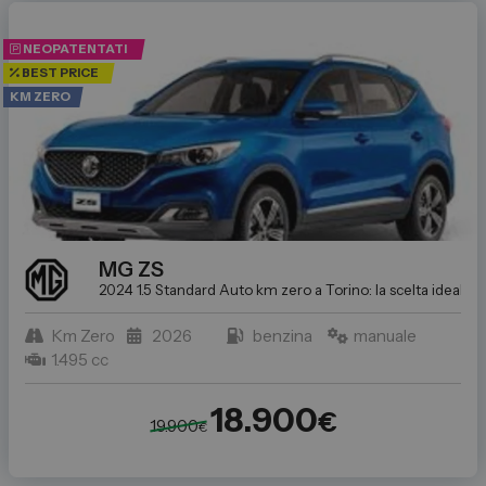
NEOPATENTATI
BEST PRICE
KM ZERO
MG
ZS
2024 1.5 Standard
Auto km zero a Torino: la scelta ideale p
Km Zero
2026
benzina
manuale
1.495 cc
18.900
€
19.900
€