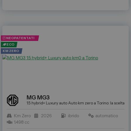
NEOPATENTATI
ECO
KM ZERO
MG
MG3
1.5 hybrid+ Luxury auto
Auto km zero a Torino: la scelta ide
Km Zero
2026
ibrido
automatico
1.498 cc