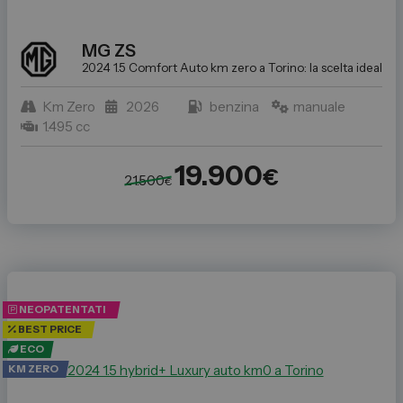
MG
ZS
2024 1.5 Comfort
Auto km zero a Torino: la scelta ideale p
Km Zero
2026
benzina
manuale
1.495 cc
19.900
€
21.500
€
NEOPATENTATI
BEST PRICE
ECO
KM ZERO