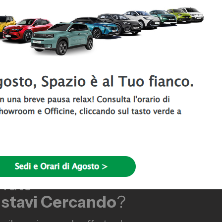
a.
ricerca di Abarth km 0 a Torino
ovato
 stavi Cercando
?