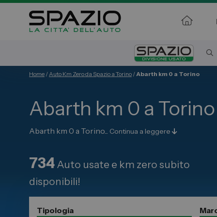
Home
/
Auto Km Zero da Spazio a Torino
/
Abarth km 0 a Torino
Automobili
Veicoli 
Abarth km 0 a Torino
Fiat
Fiat Profe
Abarth
Citroen
Abarth km 0 a Torino...
Continua a leggere
Lancia
Toyota
Alfa Romeo
734
Auto usate e km zero subito
Jeep
Servizi
disponibili!
Opel
Auto Usat
Peugeot
Officina
Tipologia
Mar
Citroen