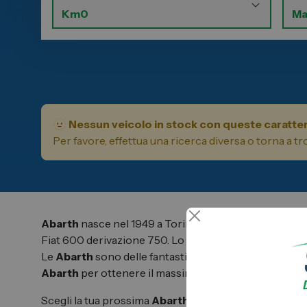
Carrozzer
Leapmotor
Vendi la tu
Toyota
Soluzioni 
Lexus
Convenzio
DR
Dipendenti
Dongfeng
Promozio
🫥 Nessun veicolo in stock con queste caratter
Per favore, effettua una ricerca diversa o torna a 
Abarth
nasce nel 1949 a Torino, con il primo grande s
Fiat 600 derivazione 750. Lo scorpione identifica que
Le
Abarth
sono delle fantastiche macchine da corsa in
Abarth
per ottenere il massimo da ogni singolo caval
Scegli la tua prossima
Abarth km 0
approfittando dell