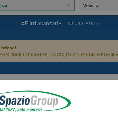
ia
Servizio Clienti
a auto
Business
Filtri avanzati
RESETTA FILTRI
ni
 Stellantis
ni
istiche!
trovarci tra qualche giorno. Il nostro stock viene aggiornato q
uccesso dell’omonima marmitta dedicata alla Fiat Topolino e arr
sto brand sportivo del gruppo Fiat, che propone piccole utilit
 miniatura, che ti incanteranno per la loro potenza, aggressivi
lo.
e nostre imperdibili offerte. I nostri
veicoli km 0
sono certifi