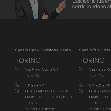
Lasciaci la tua em
corrispondono all
Spazio Spa – Divisione Usato
Spazio “La Citt
TORINO
TORINO
Via Ala di Stura, 84
Via Reiss R
TORINO
TORINO
011 2251711
011 2262011
Lun. - Sab.
09:00 – 19:30
Lun. - Sab.
0
Dom.
10:00 – 12:00 | 15:00
Dom.
10:00 
– 19:30
– 19:30
☀️ Chiusi tutte le
☀️ Chiusi tut