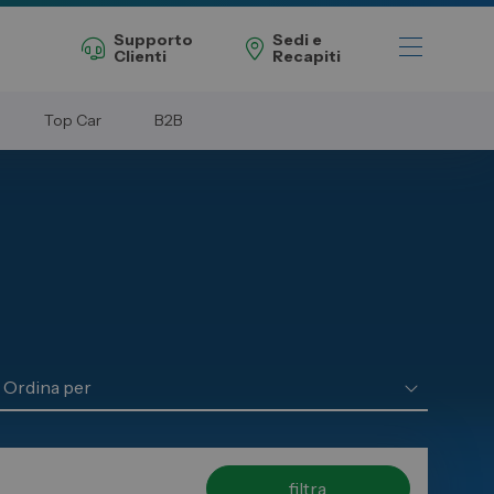
Supporto
Sedi e
Clienti
Recapiti
Top Car
B2B
Telefono Vendita
011 22 51 711
Telefono Officina
011 22 51 737
Email
spazio@spaziogroup.com
filtra