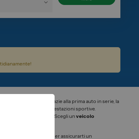
uotidianamente!
ivando al successo grazie alla prima auto in serie, la
arie con spettacolari prestazioni sportive.
tà e tenuta della strada. Scegli un
veicolo
cati da garanzia Spazio, per assicurarti un