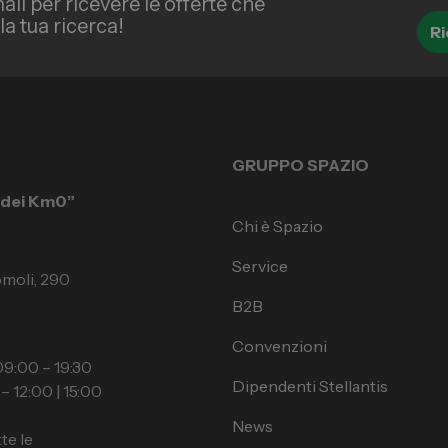
ail per ricevere le offerte che
a tua ricerca!
Ri
GRUPPO SPAZIO
à dei Km0”
Chi è Spazio
Service
omoli, 290
B2B
Convenzioni
9:00 – 19:30
Dipendenti Stellantis
– 12:00 | 15:00
News
te le