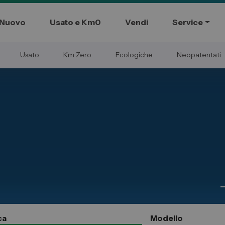
Nuovo
Usato e Km0
Vendi
Service
Usato
Km Zero
Ecologiche
Neopatentati
Commerciali
Gruppo Spazio
ssional
Il Gruppo Spazio
Impegno per l’Ambiente
Impegno per il Sociale
Comunità Energetica
Sedi e Recapiti
News ed Eventi
e e Km Zero
Spazio Campus
ca
Modello
Lavora con noi