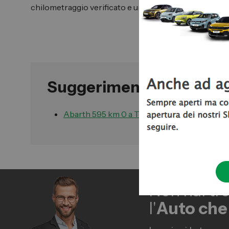
chilometraggio verificato e una qualità sempre elevat
Suggerimenti per la tua 
Abarth 595 km 0 a Torino
Non hai tr
l'
Auto che