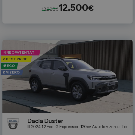
12.500
€
12.900
€
NEOPATENTATI
BEST PRICE
ECO
KM ZERO
Dacia
Duster
III 2024 1.2 Eco-G Expression 120cv
Auto km zero a Torino: l