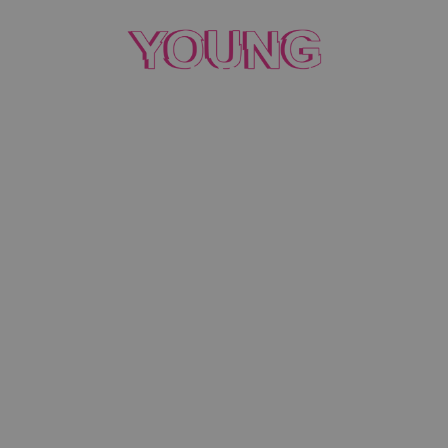
Scopri
Spazio Young
: la prima
concessionaria in Italia dedicata ai
giovani automobilisti
.