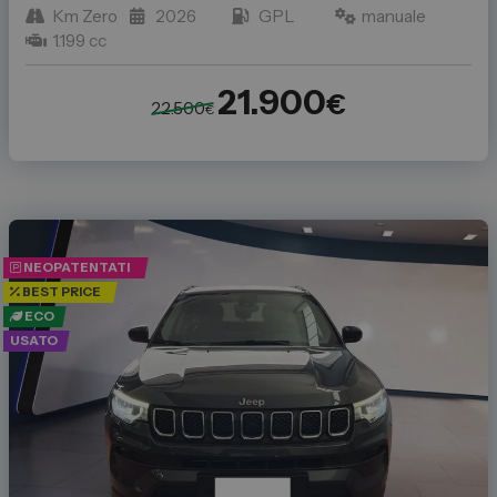
Km Zero
2026
GPL
manuale
1.199 cc
21.900
€
22.500
€
NEOPATENTATI
BEST PRICE
ECO
USATO