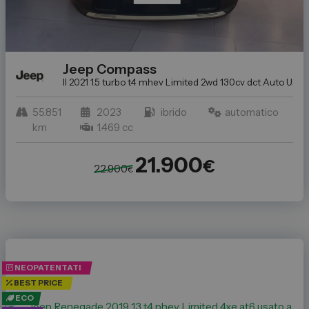
Jeep
Compass
II 2021 1.5 turbo t4 mhev Limited 2wd 130cv dct
Auto Usate 
55.851
2023
ibrido
automatico
km
1.469 cc
21.900
€
22.900
€
NEOPATENTATI
BEST PRICE
ECO