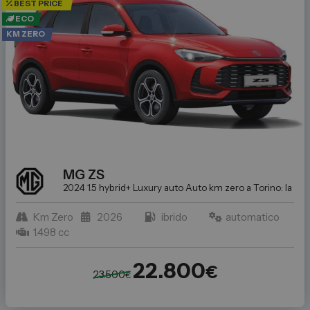
BEST PRICE
ECO
KM ZERO
MG
ZS
2024 1.5 hybrid+ Luxury auto
Auto km zero a Torino: la scel
Km Zero
2026
ibrido
automatico
1.498 cc
22.800
€
23.500
€