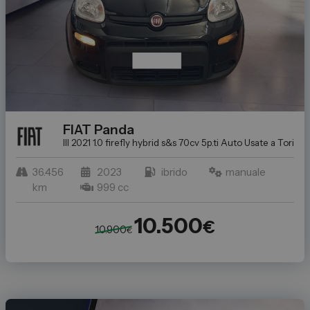
FIAT
Panda
III 2021 1.0 firefly hybrid s&s 70cv 5p.ti
Auto Usate a Torino: 
36.456
2023
ibrido
manuale
km
999 cc
10.500
€
10.900
€