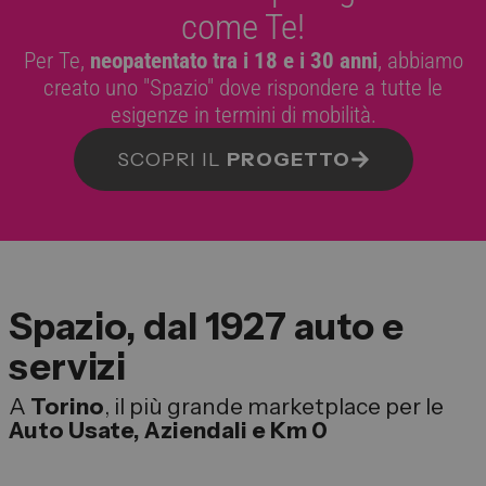
come Te!
Per Te,
neopatentato tra i 18 e i 30 anni
, abbiamo
creato uno "Spazio" dove rispondere a tutte le
esigenze in termini di mobilità.
SCOPRI IL
PROGETTO
Spazio, dal 1927 auto e
servizi
A
Torino
, il più grande marketplace per le
Auto Usate, Aziendali e Km 0