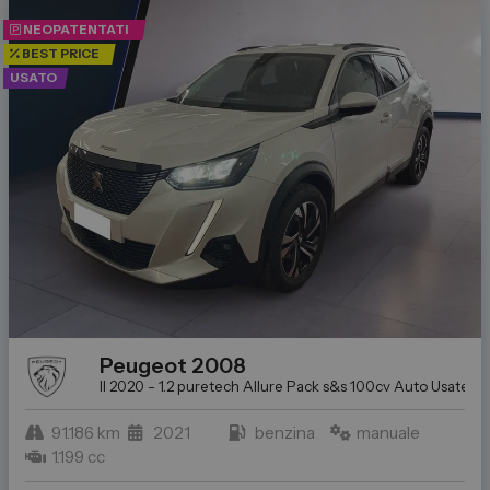
NEOPATENTATI
BEST PRICE
USATO
Peugeot
2008
II 2020 - 1.2 puretech Allure Pack s&s 100cv
Auto Usate a T
91.186 km
2021
benzina
manuale
1.199 cc