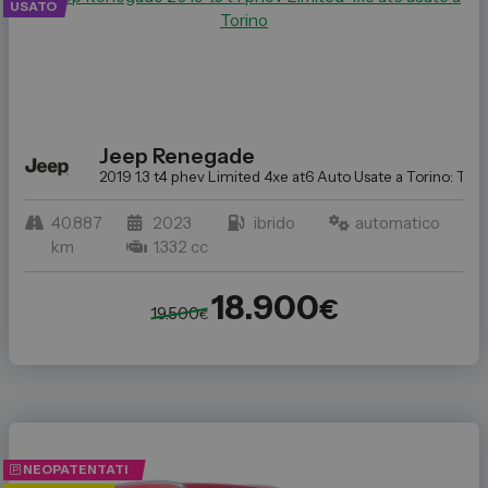
USATO
Jeep
Renegade
2019 1.3 t4 phev Limited 4xe at6
Auto Usate a Torino: Trov
40.887
2023
ibrido
automatico
km
1.332 cc
18.900
€
19.500
€
NEOPATENTATI