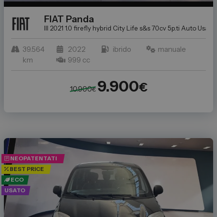
FIAT
Panda
III 2021 1.0 firefly hybrid City Life s&s 70cv 5p.ti
Auto Usate a
39.564
2022
ibrido
manuale
km
999 cc
9.900
€
10.900
€
NEOPATENTATI
BEST PRICE
ECO
USATO