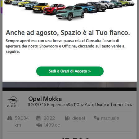
BEST PRICE
USATO
Opel
Mokka
II 2020 1.5 Elegance s&s 110cv
Auto Usate a Torino: Trova l
59.034
2022
diesel
manuale
km
1.499 cc