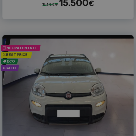
15.500
€
15.900
€
NEOPATENTATI
BEST PRICE
ECO
USATO