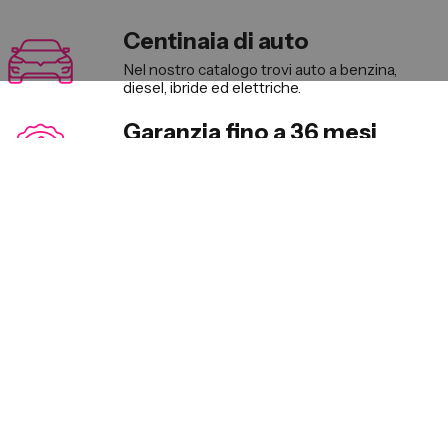
Centinaia di auto
Nel nostro catalogo trovi auto a benzina,
diesel, ibride ed elettriche.
Garanzia fino a 36 mesi
Solo auto usate certificate con dichiarazione
di conformità.
Qualità First Class
Lo standard qualitativo delle nostre auto
usate è ai massimi livelli.
Consulenza dedicata
Assistenti competenti, a cui affidarti con
fiducia.
Convenienza
Le nostre offerte auto usate e km 0 sono