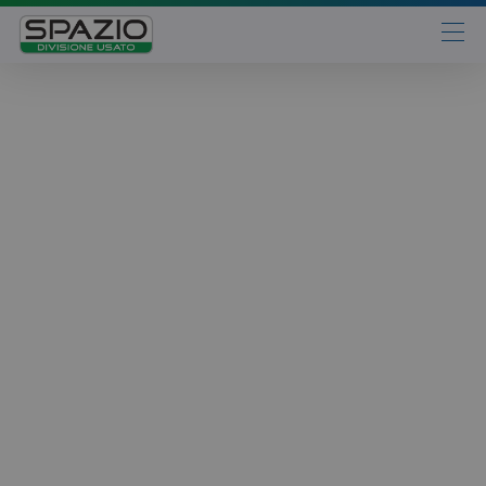
Automobili
Fiat
Abarth
Lancia
Alfa Romeo
Jeep
Opel
Peugeot
Citroen
Leapmotor
Toyota