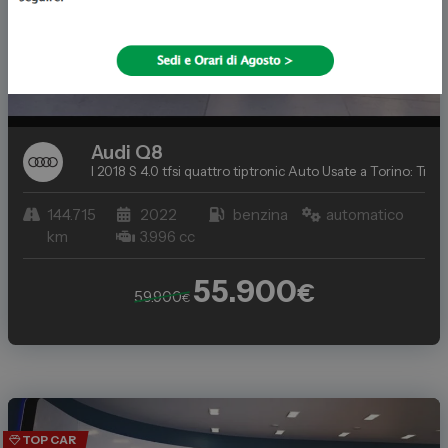
Audi
Q8
I 2018 S 4.0 tfsi quattro tiptronic
Auto Usate a Torino: Trova
144.715
2022
benzina
automatico
km
3.996 cc
55.900
€
59.900
€
TOP CAR