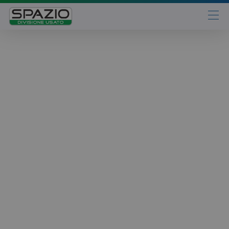
Automobili
Fiat
Abarth
Lancia
Alfa Romeo
Jeep
Opel
Peugeot
Citroen
Leapmotor
Toyota