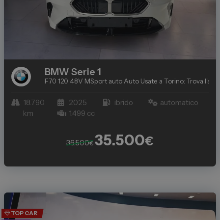
BMW
Serie 1
F70 120 48V MSport auto
Auto Usate a Torino: Trova l'aut
18.790
2025
ibrido
automatico
km
1.499 cc
35.500
€
36.500
€
TOP CAR