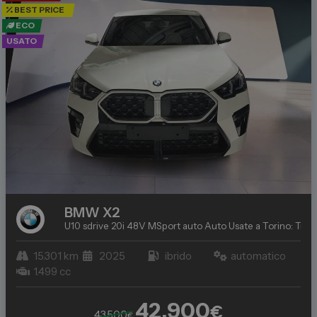
BEST PRICE
ECO
USATO
BMW
X2
U10 sdrive 20i 48V MSport auto
Auto Usate a Torino: Trova
15.301 km
2025
ibrido
automatico
1.499 cc
42.900
€
43.500
€