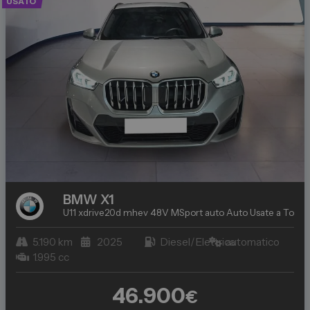
USATO
BMW
X1
U11 xdrive20d mhev 48V MSport auto
Auto Usate a Torino
5.190 km
2025
Diesel/Elettrica
automatico
1.995 cc
46.900
€