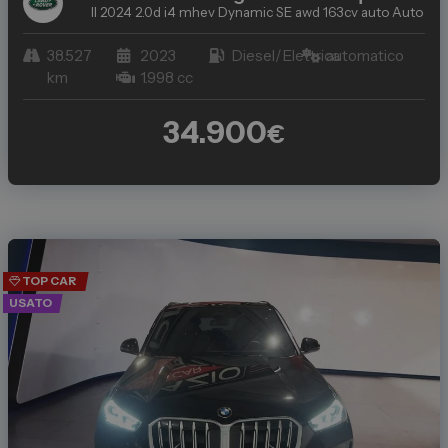
II 2024 2.0d i4 mhev Dynamic SE awd 163cv auto
Auto Usat
38.527
2023
Diesel/Elettrica
automatico
km
1.998 cc
34.900
€
TOP CAR
USATO