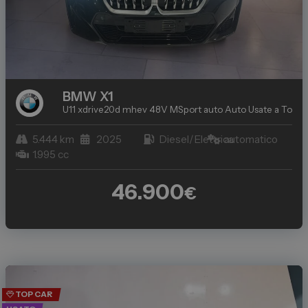
BMW
X1
U11 xdrive20d mhev 48V MSport auto
Auto Usate a Torino
5.444 km
2025
Diesel/Elettrica
automatico
1.995 cc
46.900
€
TOP CAR