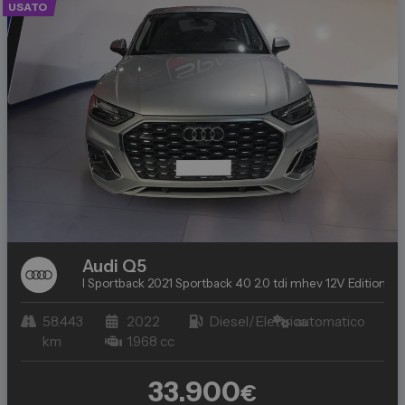
USATO
Audi
Q5
I Sportback 2021 Sportback 40 2.0 tdi mhev 12V Edition On
58.443
2022
Diesel/Elettrica
automatico
km
1.968 cc
33.900
€