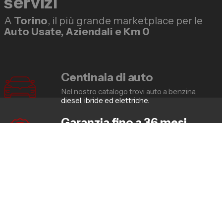
servizi
A
Torino
, il più grande marketplace per le
Auto Usate, Aziendali e Km 0
Centinaia di auto
Nel nostro catalogo trovi auto a benzina,
diesel, ibride ed elettriche.
Garanzia fino a 36 mesi
Solo auto usate certificate con dichiarazione
di conformità.
Qualità First Class
Lo standard qualitativo delle nostre auto
usate è ai massimi livelli.
Consulenza dedicata