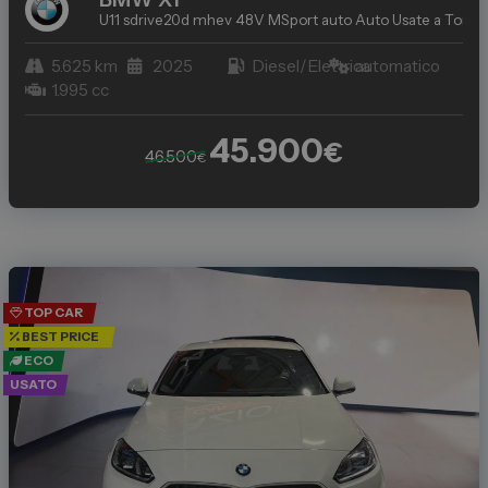
U11 sdrive20d mhev 48V MSport auto
Auto Usate a Torino:
5.625 km
2025
Diesel/Elettrica
automatico
1.995 cc
45.900
€
46.500
€
TOP CAR
BEST PRICE
ECO
USATO