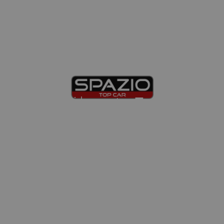
Scopri le nostre
Top Car
:
l'eccellenza dell'
Usato Spazio
.