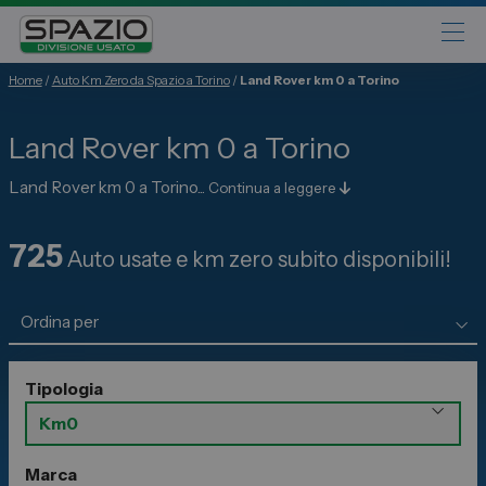
Home
/
Auto Km Zero da Spazio a Torino
/
Land Rover km 0 a Torino
Automobili
Land Rover km 0 a Torino
Fiat
Abarth
Land Rover km 0 a Torino...
Continua a leggere
Lancia
725
Alfa Romeo
Auto usate e km zero subito disponibili!
Jeep
Opel
Peugeot
Tipologia
Citroen
Leapmotor
Toyota
Marca