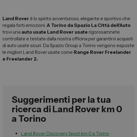
Vendi la tua auto
Soluzioni Business
Land Rover
è lo spirito avventuroso, elegante e sportivo che
regala forti emozioni.
A Torino da Spazio La Città dell'Auto
Convenzioni
trovi una
auto usate Land Rover usate
rigorosamnete
Dipendenti Stellantis
controllate e testate dalla nostra officina per garantirvi acquisti
di auto usate sicuri. Da Spazio Group a Torino vengono esposte
Promozioni
le migliori Land Rover usate come
Range Rover Freelander
e Freelander 2.
Gruppo Spazio
Il Gruppo Spazio
Impegno per l’Ambiente
Suggerimenti per la tua
Impegno per il Sociale
ricerca di Land Rover km 0
Comunità Energetica
a Torino
Sedi e Recapiti
News ed Eventi
Land Rover Discovery Sport km 0 a Torino