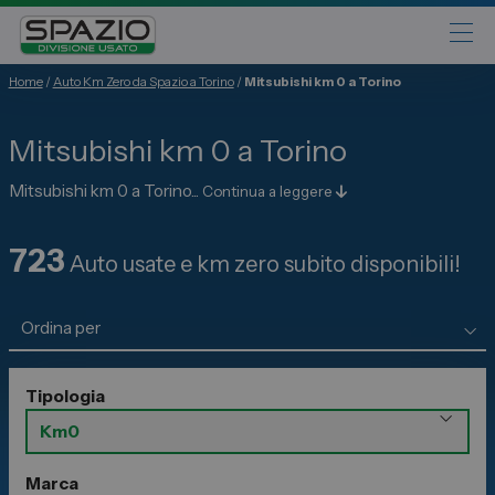
Home
/
Auto Km Zero da Spazio a Torino
/
Mitsubishi km 0 a Torino
Automobili
Mitsubishi km 0 a Torino
Fiat
Abarth
Mitsubishi km 0 a Torino...
Continua a leggere
Lancia
723
Alfa Romeo
Auto usate e km zero subito disponibili!
Jeep
Opel
Peugeot
Tipologia
Citroen
Leapmotor
Toyota
Marca