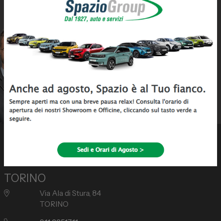
Spazio Campus
Non hai trovato
l'
Auto che stavi
Lavora con noi
Cercando
?
Servizio Clienti
Lasciaci la tua email per
ricevere le offerte che
corrispondono alla tua
Telefono Vendita
ricerca!
011 22 51 711
Ricevi Super Offerte
Telefono Officina
011 22 51 737
Email
spazio@spaziogroup.com
Spazio Spa – Divisione Usato
TORINO
Via Ala di Stura, 84
TORINO