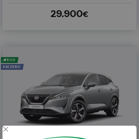
29.900
€
ECO
KM ZERO