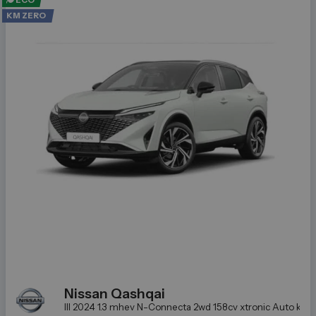
ECO
KM ZERO
Nissan
Qashqai
III 2024 1.3 mhev N-Connecta 2wd 158cv xtronic
Auto km ze