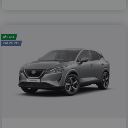
Spazio Campus
Lavora con noi
Servizio Clienti
ECO
Telefono Vendita
KM ZERO
011 22 51 711
Telefono Officina
011 22 51 737
Email
spazio@spaziogroup.com