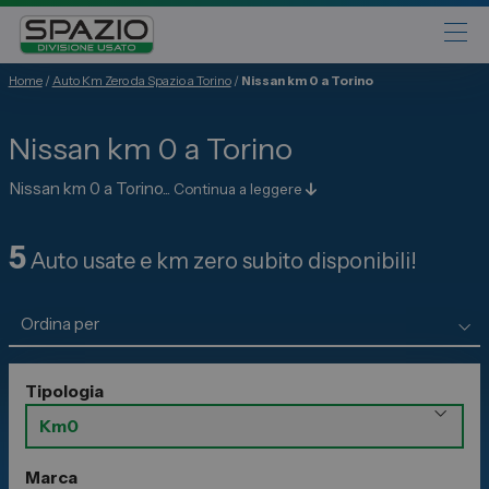
Home
/
Auto Km Zero da Spazio a Torino
/
Nissan km 0 a Torino
Automobili
Nissan km 0 a Torino
Fiat
Abarth
Nissan km 0 a Torino...
Continua a leggere
Lancia
5
Alfa Romeo
Auto usate e km zero subito disponibili!
Jeep
Opel
Peugeot
Tipologia
Citroen
Leapmotor
Toyota
Marca