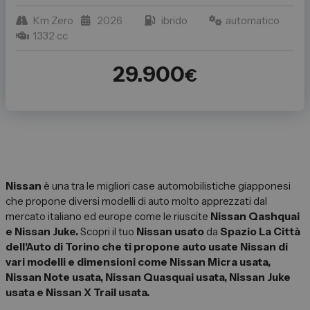
Km Zero
2026
ibrido
automatico
1.332 cc
29.900
€
Nissan
è una tra le migliori case automobilistiche giapponesi
che propone diversi modelli di auto molto apprezzati dal
mercato italiano ed europe come le riuscite
Nissan Qashquai
e Nissan Juke.
Scopri il tuo
Nissan usato
da
Spazio La Città
dell'Auto di Torino che ti propone auto usate Nissan di
vari modelli e dimensioni come
Nissan Micra usata,
Nissan Note usata, Nissan Quasquai usata, Nissan Juke
usata e Nissan X Trail usata.