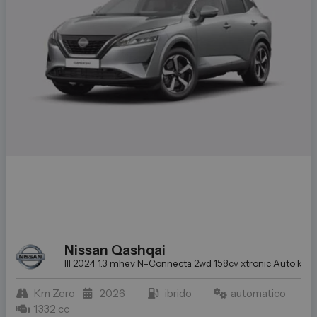
Nissan
Qashqai
III 2024 1.3 mhev N-Connecta 2wd 158cv xtronic
Auto km ze
Km Zero
2026
ibrido
automatico
1.332 cc