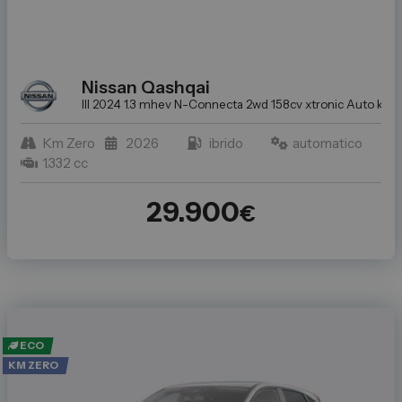
Nissan
Qashqai
III 2024 1.3 mhev N-Connecta 2wd 158cv xtronic
Auto km ze
Km Zero
2026
ibrido
automatico
1.332 cc
29.900
€
ECO
KM ZERO