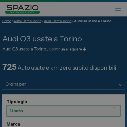
Home
/
Auto Usate a Torino
/
Audi usate a Torino
/
Audi Q3 usate a Torino
Automobili
Audi Q3 usate a Torino
Fiat
Abarth
Audi Q3 usate a Torino...
Continua a leggere
Lancia
725
Alfa Romeo
Auto usate e km zero subito disponibili!
Jeep
Opel
Peugeot
Tipologia
Citroen
Leapmotor
Toyota
Marca