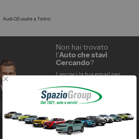
Vendi la tua auto
Soluzioni Business
Audi Q3 usate a Torino
Convenzioni
Dipendenti Stellantis
Non hai trovato
Promozioni
l'
Auto che stavi
Cercando
?
Gruppo Spazio
Lasciaci la tua email per
ricevere le offerte che
Il Gruppo Spazio
corrispondono alla tua
Impegno per l’Ambiente
ricerca!
Impegno per il Sociale
Ricevi Super Offerte
Comunità Energetica
Sedi e Recapiti
News ed Eventi