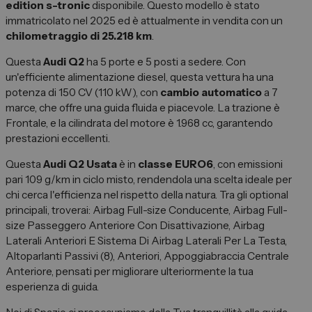
edition s-tronic
disponibile. Questo modello è stato
Spazio Campus
immatricolato nel 2025 ed è attualmente in vendita con un
Lavora con noi
chilometraggio di 25.218 km
.
Servizio Clienti
Questa
Audi Q2
ha 5 porte e 5 posti a sedere. Con
un'efficiente alimentazione diesel, questa vettura ha una
potenza di 150 CV (110 kW), con
cambio automatico
a 7
Telefono Vendita
marce, che offre una guida fluida e piacevole. La trazione è
011 22 51 711
Frontale, e la cilindrata del motore è 1.968 cc, garantendo
prestazioni eccellenti.
Telefono Officina
011 22 51 737
Questa
Audi Q2 Usata
è in
classe EURO6
, con emissioni
pari 109 g/km in ciclo misto, rendendola una scelta ideale per
chi cerca l'efficienza nel rispetto della natura. Tra gli optional
Email
spazio@spaziogroup.com
principali, troverai: Airbag Full-size Conducente, Airbag Full-
size Passeggero Anteriore Con Disattivazione, Airbag
Laterali Anteriori E Sistema Di Airbag Laterali Per La Testa,
Altoparlanti Passivi (8), Anteriori, Appoggiabraccia Centrale
Anteriore, pensati per migliorare ulteriormente la tua
esperienza di guida.