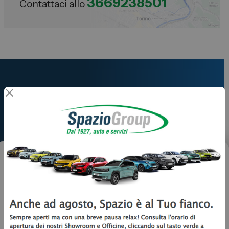
3669238501
Contattaci allo
Sei interessato a questa
Offerta?
Vorrei
Ricevere informazioni
Prenotare un test drive
Hai un usato da permutare? Clicca qui!