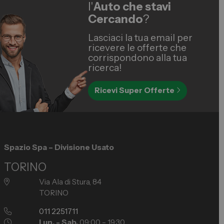
l'
Auto che stavi
Cercando
?
Lasciaci la tua email per
ricevere le offerte che
corrispondono alla tua
ricerca!
Ricevi Super Offerte
Spazio Spa – Divisione Usato
TORINO
Via Ala di Stura, 84
TORINO
011 2251711
Lun. - Sab.
09:00 – 19:30