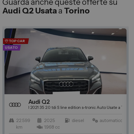
Guarda anche queste offerte su
Audi Q2 Usata
a
Torino
TOP CAR
USATO
U
Audi
Q2
ino: Trova l'auto usata perfetta per Te da Spazio
I 2021 35 2.0 tdi S line edition s-tronic
Auto Usate a Torino:
22.599
2025
diesel
automatico
km
1.968 cc