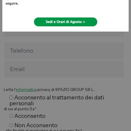
Letta l'
informativa
privacy di SPAZIO GROUP S.R.L.:
Acconsento al trattamento dei dati
personali
di cui al punto 3.a
*
Acconsento
Non Acconsento
alle finalità di marketing di cui al punto 3.b
*