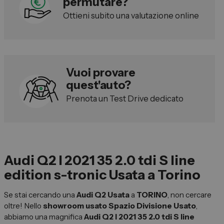
permutare?
Vendi la tua auto
Ottieni subito una valutazione online
Soluzioni Business
Convenzioni
Dipendenti Stellantis
Vuoi provare
Promozioni
quest'auto?
Prenota un Test Drive dedicato
Gruppo Spazio
Il Gruppo Spazio
Impegno per l’Ambiente
Audi Q2 I 2021 35 2.0 tdi S line
Impegno per il Sociale
edition s-tronic Usata a Torino
Comunità Energetica
Se stai cercando una
Audi Q2 Usata
a
TORINO
, non cercare
Sedi e Recapiti
oltre! Nello
showroom usato Spazio Divisione Usato
,
News ed Eventi
abbiamo una magnifica
Audi Q2 I 2021 35 2.0 tdi S line