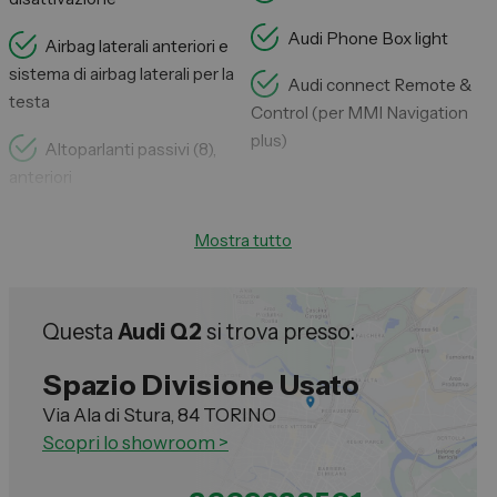
Audi Phone Box light
Airbag laterali anteriori e
sistema di airbag laterali per la
Audi connect Remote &
testa
Control (per MMI Navigation
plus)
Altoparlanti passivi (8),
anteriori
Mostra tutto
Questa
Audi Q2
si trova presso:
Spazio Divisione Usato
Via Ala di Stura, 84 TORINO
Scopri lo showroom >