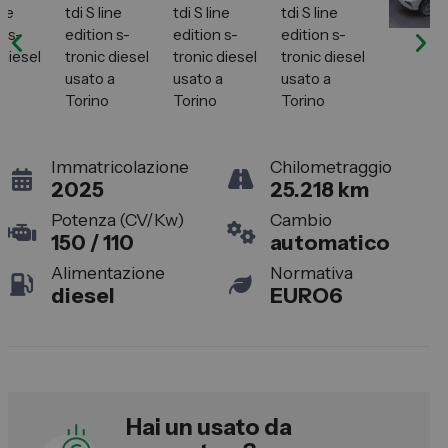
Lexus
DR
Dongfeng
Veicoli Commerciali
Immatricolazione
Chilometraggio
2025
25.218 km
Fiat Professional
Potenza (CV/Kw)
Cambio
Citroen
150 / 110
automatico
Toyota
Alimentazione
Normativa
diesel
EURO6
Servizi
Auto Usate e Km Zero
Officina
Hai un usato da
Carrozzeria