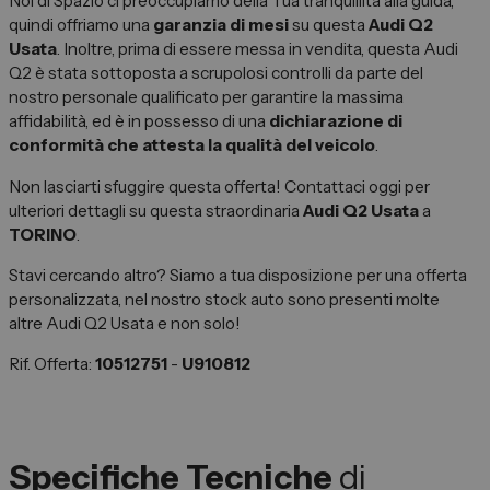
Noi di Spazio ci preoccupiamo della Tua tranquillità alla guida,
quindi offriamo una
garanzia di mesi
su questa
Audi Q2
Usata
. Inoltre, prima di essere messa in vendita, questa Audi
Q2 è stata sottoposta a scrupolosi controlli da parte del
nostro personale qualificato per garantire la massima
affidabilità, ed è in possesso di una
dichiarazione di
conformità che attesta la qualità del veicolo
.
Non lasciarti sfuggire questa offerta! Contattaci oggi per
ulteriori dettagli su questa straordinaria
Audi Q2 Usata
a
TORINO
.
Stavi cercando altro? Siamo a tua disposizione per una offerta
personalizzata, nel nostro stock auto sono presenti molte
altre Audi Q2 Usata e non solo!
Rif. Offerta:
10512751
-
U910812
Specifiche Tecniche
di