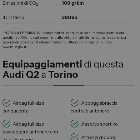
Emissioni di CO
109 g/km
2
ID Interno
28065
* NOTA SULLE EMISSIONI: i valori relativi i consumi di carburante e alle emissioni
specifiche di CO
indicati sono riferiti alla vettura in allestimento di serie e variano a
2
seconda delle caratteristiche del medesimo. Ulteriori informazioni sul sito
www.mise.gov.it.
Equipaggiamenti
di questa
Audi Q2
a
Torino
Airbag full-size
Appoggiabraccia
conducente
centrale anteriore
Airbag full-size
Assetto sportivo
passeggero anteriore con
Attrezzi di bordo
disattivazione