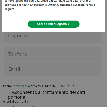
Hai un usato da permutare? Clicca qui!
Letta l'
informativa
privacy di SPAZIO GROUP S.R.L.:
Acconsento al trattamento dei dati
personali
di cui al punto 3.a
*