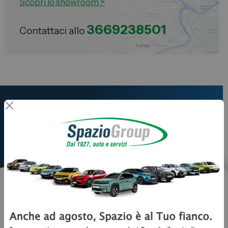
Scopri lo showroom >
3669238501
Contattaci allo
Sei interessato a questa
Offerta?
Vorrei
Ricevere informazioni
Prenotare un test drive