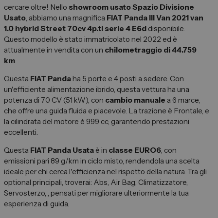
Spazio Campus
cercare oltre! Nello
showroom usato Spazio Divisione
Usato
, abbiamo una magnifica
FIAT Panda III Van 2021 van
Lavora con noi
1.0 hybrid Street 70cv 4p.ti serie 4 E6d
disponibile.
Servizio Clienti
Questo modello è stato immatricolato nel 2022 ed è
attualmente in vendita con un
chilometraggio di 44.759
km
.
Telefono Vendita
Questa
FIAT Panda
ha 5 porte e 4 posti a sedere. Con
011 22 51 711
un'efficiente alimentazione ibrido, questa vettura ha una
potenza di 70 CV (51 kW), con
cambio manuale
a 6 marce,
Telefono Officina
che offre una guida fluida e piacevole. La trazione è Frontale, e
011 22 51 737
la cilindrata del motore è 999 cc, garantendo prestazioni
eccellenti.
Email
spazio@spaziogroup.com
Questa
FIAT Panda Usata
è in
classe EURO6
, con
emissioni pari 89 g/km in ciclo misto, rendendola una scelta
ideale per chi cerca l'efficienza nel rispetto della natura. Tra gli
optional principali, troverai: Abs, Air Bag, Climatizzatore,
Servosterzo, , pensati per migliorare ulteriormente la tua
esperienza di guida.