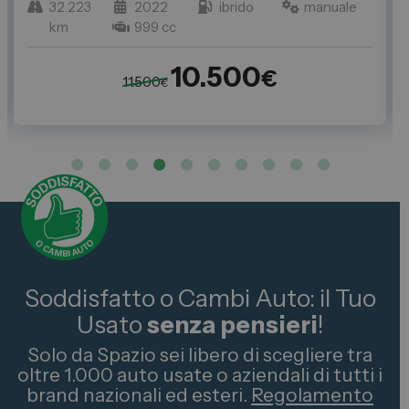
32.223
2022
ibrido
manuale
km
999 cc
10.500
€
11.500
€
Soddisfatto o Cambi Auto: il Tuo
Usato
senza pensieri
!
Solo da Spazio sei libero di scegliere tra
oltre 1.000 auto usate o aziendali di tutti i
brand nazionali ed esteri.
Regolamento