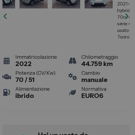
Lexus
DR
Dongfeng
Veicoli Commerciali
Immatricolazione
Chilometraggio
Fiat Professional
2022
44.759 km
Citroen
Potenza (CV/Kw)
Cambio
Toyota
70 / 51
manuale
Alimentazione
Normativa
ibrido
EURO6
Servizi
Auto Usate e Km Zero
Officina
Carrozzeria