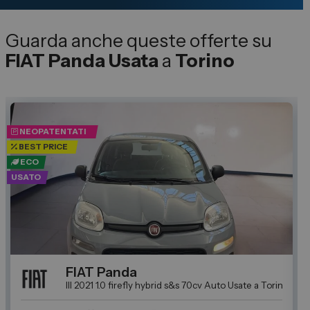
Guarda anche queste offerte su
FIAT Panda Usata
a
Torino
NEOPATENTATI
BEST PRICE
ECO
U
USATO
FIAT
Panda
ate a Torino: Trova l'auto usata perfetta per Te da Spazio
III 2021 1.0 firefly hybrid s&s 70cv
Auto Usate a Torino: Trov