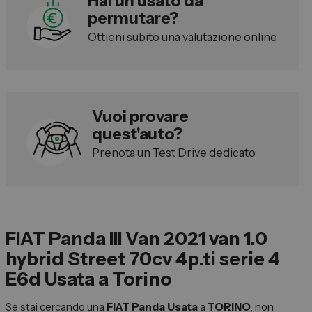
Hai un usato da
Vendi la tua auto
permutare?
Soluzioni Business
Ottieni subito una valutazione online
Convenzioni
Dipendenti Stellantis
Promozioni
Vuoi provare
quest'auto?
Prenota un Test Drive dedicato
Gruppo Spazio
Il Gruppo Spazio
Impegno per l’Ambiente
Impegno per il Sociale
FIAT Panda III Van 2021 van 1.0
Comunità Energetica
hybrid Street 70cv 4p.ti serie 4
Sedi e Recapiti
E6d Usata a Torino
News ed Eventi
Se stai cercando una
FIAT Panda Usata
a
TORINO
, non