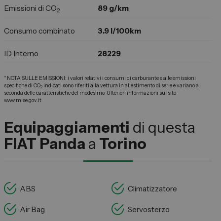
Emissioni di CO
89 g/km
2
Consumo combinato
3.9 l/100km
ID Interno
28229
* NOTA SULLE EMISSIONI: i valori relativi i consumi di carburante e alle emissioni
specifiche di CO
indicati sono riferiti alla vettura in allestimento di serie e variano a
2
seconda delle caratteristiche del medesimo. Ulteriori informazioni sul sito
www.mise.gov.it.
Equipaggiamenti
di questa
FIAT Panda
a
Torino
ABS
Climatizzatore
Air Bag
Servosterzo