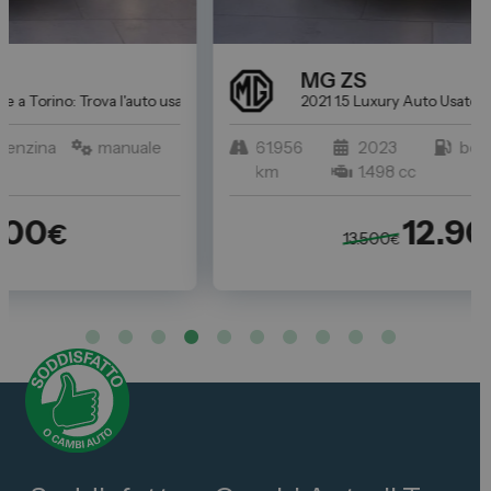
MG
ZS
a perfetta per Te da Spazio
2021 1.5 Luxury
Auto Usate a Torino: Trova l'auto usata per
61.956
2023
benzina
manuale
km
1.498 cc
12.900
€
13.500
€