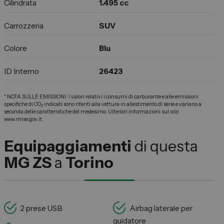
Cilindrata
1.495 cc
Carrozzeria
SUV
Colore
Blu
ID Interno
26423
* NOTA SULLE EMISSIONI: i valori relativi i consumi di carburante e alle emissioni
specifiche di CO
indicati sono riferiti alla vettura in allestimento di serie e variano a
2
seconda delle caratteristiche del medesimo. Ulteriori informazioni sul sito
www.mise.gov.it.
Equipaggiamenti
di questa
MG ZS
a
Torino
2 prese USB
Airbag laterale per
guidatore