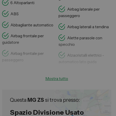
6 Altoparlanti
Airbag laterale per
ABS
passeggero
Abbagliante automatico
Airbag laterali a tendina
Airbag frontale per
Alette parasole con
guidatore
specchio
Airbag frontale per
Alzacristalli elettrici -
passeggero
automatico lato guida
Mostra tutto
Questa
MG ZS
si trova presso:
Spazio Divisione Usato