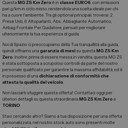
Questa
MG ZS Km Zero
è in
classe EURO6
, con emissioni
Spazio Campus
pari g/km in ciclo misto, rendendola una scelta ideale per chi
Lavora con noi
ha a cuore l'ambiente. Tra gli optional principali, troverai: 2
Prese Usb, 6 Altoparlanti, Abs, Abbagliante Automatico,
Servizio Clienti
Airbag Frontale Per Guidatore, pensati per migliorare
ulteriormente la tua esperienza di guida.
Telefono Vendita
Noi di Spazio ci preoccupiamo della Tua tranquillità alla guida,
011 22 51 711
quindi offriamo una
garanzia di mesi
su questa
MG ZS Km
Zero
. Inoltre, prima di essere messa in vendita, questa MG ZS
Telefono Officina
è stata sottoposta a scrupolosi controlli da parte del nostro
011 22 51 737
personale qualificato per garantire la massima affidabilità, ed è
in possesso di una
dichiarazione di conformità che
Email
attesta la qualità del veicolo
.
spazio@spaziogroup.com
Non lasciarti sfuggire questa offerta! Contattaci oggi per
ulteriori dettagli su questa straordinaria
MG ZS Km Zero
a
TORINO
.
Stavi cercando altro? Siamo a tua disposizione per una offerta
personalizzata, nel nostro stock auto sono presenti molte