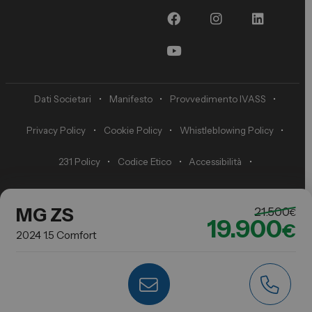
Dati Societari
•
Manifesto
•
Provvedimento IVASS
•
Privacy Policy
•
Cookie Policy
•
Whistleblowing Policy
•
231 Policy
•
Codice Etico
•
Accessibilità
•
Preferenze di tracciamento della pubblicità
MG ZS
21.500
€
19.900
€
2024 1.5 Comfort
© Copyright 2009-2025 Spazio S.P.A. Sede Legale: Via Ala di Stura 84, 10148
Torino TO Cap. Soc. € 1.000.000,00 - P.IVA / C.F. 07411090017 - REA nr° TO-
891169
Made in
RSW Studio