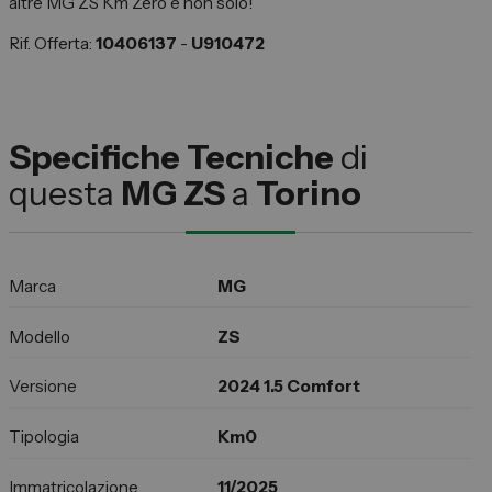
altre MG ZS Km Zero e non solo!
Rif. Offerta:
10406137
-
U910472
Specifiche Tecniche
di
questa
MG ZS
a
Torino
Marca
MG
Modello
ZS
Versione
2024 1.5 Comfort
Tipologia
Km0
Immatricolazione
11/2025