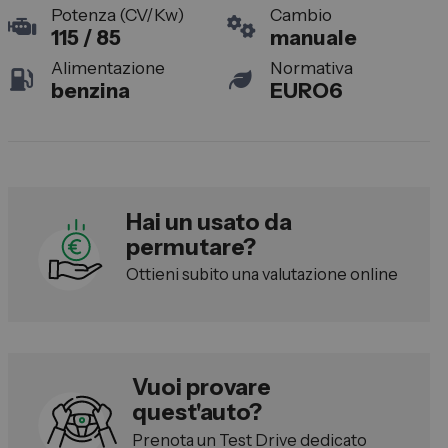
Potenza (CV/Kw)
Cambio
Lexus
115 / 85
manuale
DR
Alimentazione
Normativa
Dongfeng
benzina
EURO6
Veicoli Commerciali
Fiat Professional
Hai un usato da
Citroen
permutare?
Toyota
Ottieni subito una valutazione online
Servizi
Auto Usate e Km Zero
Vuoi provare
Officina
quest'auto?
Carrozzeria
Prenota un Test Drive dedicato