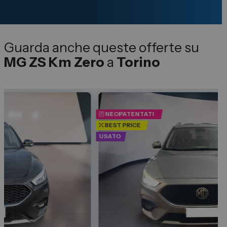
Guarda anche queste offerte su
MG ZS Km Zero
a
Torino
NEOPATENTATI
BEST PRICE
USATO
U