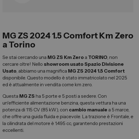
Vendi la tua auto
Soluzioni Business
Convenzioni
MG ZS 2024 1.5 Comfort Km Zero
Dipendenti Stellantis
a Torino
Promozioni
Se stai cercando una
MG ZS Km Zero
a
TORINO
, non
cercare oltre! Nello
showroom usato Spazio Divisione
Gruppo Spazio
Usato
, abbiamo una magnifica
MG ZS 2024 1.5 Comfort
disponibile. Questo modello è stato immatricolato nel 2025
Il Gruppo Spazio
ed è attualmente in vendita come km zero.
Impegno per l’Ambiente
Questa
MG ZS
ha 5 porte e 5 posti a sedere. Con
Impegno per il Sociale
un'efficiente alimentazione benzina, questa vettura ha una
potenza di 115 CV (85 kW), con
cambio manuale
a 5 marce,
Comunità Energetica
che offre una guida fluida e piacevole. La trazione è Frontale, e
Sedi e Recapiti
la cilindrata del motore è 1.495 cc, garantendo prestazioni
eccellenti.
News ed Eventi