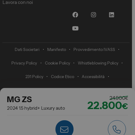
Lavora con noi
Dati Societari
•
Manifesto
•
Provvedimento IVASS
•
Privacy Policy
•
Cookie Policy
•
Whistleblowing Policy
•
231 Policy
•
Codice Etico
•
Accessibilità
•
Preferenze di tracciamento della pubblicità
MG ZS
24.900
€
22.800
€
2024 1.5 hybrid+ Luxury auto
© Copyright 2009-2025 Spazio S.P.A. Sede Legale: Via Ala di Stura 84, 10148
Torino TO Cap. Soc. € 1.000.000,00 - P.IVA / C.F. 07411090017 - REA nr° TO-
891169
Made in
RSW Studio