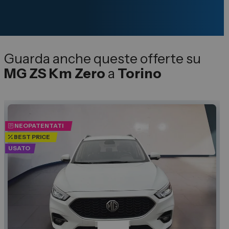
Guarda anche queste offerte su
MG ZS Km Zero
a
Torino
NEOPATENTATI
BEST PRICE
USATO
U