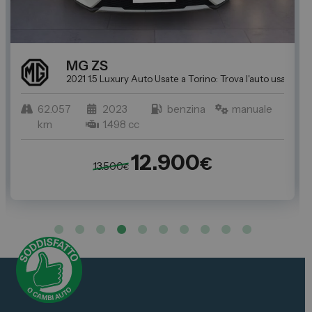
MG
ZS
a perfetta per Te da Spazio
2021 1.5 Luxury
Auto Usate a Torino: Trova l'auto usata per
62.057
2023
benzina
manuale
km
1.498 cc
12.900
€
13.500
€