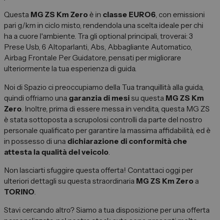
Spazio Campus
Questa
MG ZS Km Zero
è in
classe EURO6
, con emissioni
Lavora con noi
pari g/km in ciclo misto, rendendola una scelta ideale per chi
ha a cuore l'ambiente. Tra gli optional principali, troverai: 3
Servizio Clienti
Prese Usb, 6 Altoparlanti, Abs, Abbagliante Automatico,
Airbag Frontale Per Guidatore, pensati per migliorare
ulteriormente la tua esperienza di guida.
Telefono Vendita
011 22 51 711
Noi di Spazio ci preoccupiamo della Tua tranquillità alla guida,
quindi offriamo una
garanzia di mesi
su questa
MG ZS Km
Telefono Officina
Zero
. Inoltre, prima di essere messa in vendita, questa MG ZS
011 22 51 737
è stata sottoposta a scrupolosi controlli da parte del nostro
personale qualificato per garantire la massima affidabilità, ed è
in possesso di una
dichiarazione di conformità che
Email
spazio@spaziogroup.com
attesta la qualità del veicolo
.
Non lasciarti sfuggire questa offerta! Contattaci oggi per
ulteriori dettagli su questa straordinaria
MG ZS Km Zero
a
TORINO
.
Stavi cercando altro? Siamo a tua disposizione per una offerta