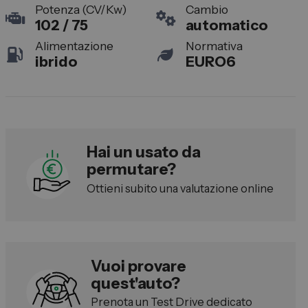
Potenza (CV/Kw)
Cambio
Lexus
102 / 75
automatico
DR
Alimentazione
Normativa
Dongfeng
ibrido
EURO6
Veicoli Commerciali
Fiat Professional
Hai un usato da
Citroen
permutare?
Toyota
Ottieni subito una valutazione online
Servizi
Auto Usate e Km Zero
Vuoi provare
Officina
quest'auto?
Carrozzeria
Prenota un Test Drive dedicato