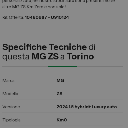
personalizzata, nel nostro stock auto sono presenti molte
altre MG ZS Km Zero e non solo!
Rif. Offerta:
10460987
-
U910124
Specifiche Tecniche
di
questa
MG ZS
a
Torino
Marca
MG
Modello
ZS
Versione
2024 1.5 hybrid+ Luxury auto
Tipologia
Km0