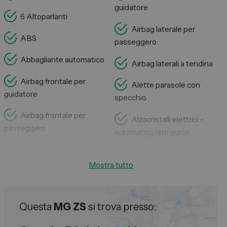
guidatore
6 Altoparlanti
Airbag laterale per
ABS
passeggero
Abbagliante automatico
Airbag laterali a tendina
Airbag frontale per
Alette parasole con
guidatore
specchio
Airbag frontale per
Alzacristalli elettrici -
passeggero
automatico lato guida
Mostra tutto
Questa
MG ZS
si trova presso: