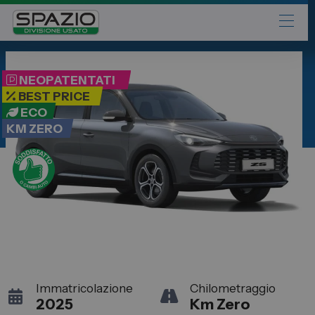
Automobili
NEOPATENTATI
Fiat
BEST PRICE
ECO
Abarth
KM ZERO
Lancia
Alfa Romeo
Jeep
Opel
Peugeot
Citroen
Leapmotor
Immatricolazione
Chilometraggio
2025
Km Zero
Toyota