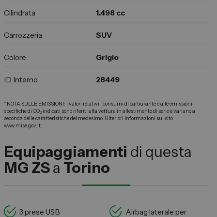
Cilindrata
1.498 cc
Carrozzeria
SUV
Colore
Grigio
ID Interno
28449
* NOTA SULLE EMISSIONI: i valori relativi i consumi di carburante e alle emissioni
specifiche di CO
indicati sono riferiti alla vettura in allestimento di serie e variano a
2
seconda delle caratteristiche del medesimo. Ulteriori informazioni sul sito
www.mise.gov.it.
Equipaggiamenti
di questa
MG ZS
a
Torino
3 prese USB
Airbag laterale per