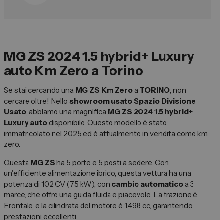
Vendi la tua auto
Soluzioni Business
Convenzioni
MG ZS 2024 1.5 hybrid+ Luxury
Dipendenti Stellantis
auto Km Zero a Torino
Promozioni
Se stai cercando una
MG ZS Km Zero
a
TORINO
, non
cercare oltre! Nello
showroom usato Spazio Divisione
Gruppo Spazio
Usato
, abbiamo una magnifica
MG ZS 2024 1.5 hybrid+
Luxury auto
disponibile. Questo modello è stato
Il Gruppo Spazio
immatricolato nel 2025 ed è attualmente in vendita come km
Impegno per l’Ambiente
zero.
Impegno per il Sociale
Questa
MG ZS
ha 5 porte e 5 posti a sedere. Con
un'efficiente alimentazione ibrido, questa vettura ha una
Comunità Energetica
potenza di 102 CV (75 kW), con
cambio automatico
a 3
Sedi e Recapiti
marce, che offre una guida fluida e piacevole. La trazione è
Frontale, e la cilindrata del motore è 1.498 cc, garantendo
News ed Eventi
prestazioni eccellenti.