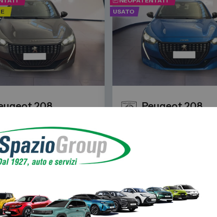
NTATI
NEOPATENTATI
CE
USATO
eugeot
208
Peugeot
208
e a Torino: Trova l'auto usata perfetta per Te da Spazio
 2019 1.2 puretech Allure s&s 100cv
Auto Usate a Torino: Trova l'auto u
II 2019 1.2 puretech All
 km
2023
39.619 km
2023
a
manuale
benzina
manuale
c
1.199 cc
12.900
12.935
€
€
.500
€