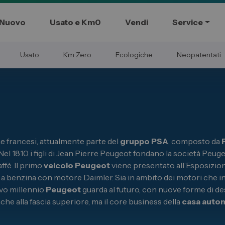
Nuovo
Usato e Km0
Vendi
Service
Usato
Km Zero
Ecologiche
Neopatentati
Commerciali
Gruppo Spazio
ssional
Il Gruppo Spazio
Impegno per l’Ambiente
e francesi, attualmente parte del
gruppo PSA
, composto da
Impegno per il Sociale
 Nel 1810 i figli di Jean Pierre Peugeot fondano la società Pe
Comunità Energetica
ffè. Il primo
veicolo
Peugeot
viene presentato all’Esposizione
Sedi e Recapiti
 a benzina con motore Daimler. Sia in ambito dei motori che in qu
News ed Eventi
ovo millennio
Peugeot
guarda al futuro, con nuove forme di d
e e Km Zero
che alla fascia superiore, ma il core business della
casa autom
Spazio Campus
Lavora con noi