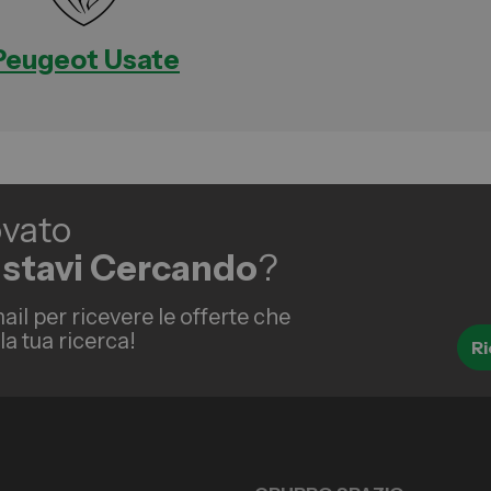
Peugeot Usate
ovato
 stavi Cercando
?
ail per ricevere le offerte che
a tua ricerca!
Ri