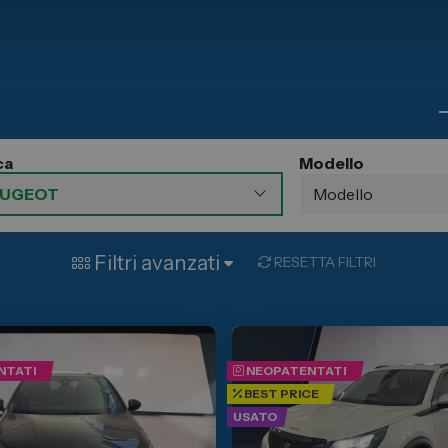
ia
Servizio Clienti
a auto
Business
ni
 Stellantis
ni
ca
Modello
Filtri avanzati
RESETTA FILTRI
NTATI
NEOPATENTATI
BEST PRICE
USATO