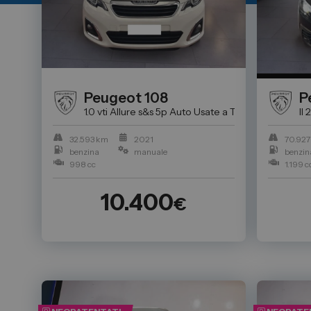
Peugeot
108
P
1.0 vti Allure s&s 5p
Auto Usate a Torino: Trova l'au
II
32.593 km
2021
70.927
benzina
manuale
benzin
998 cc
1.199 c
10.400
€