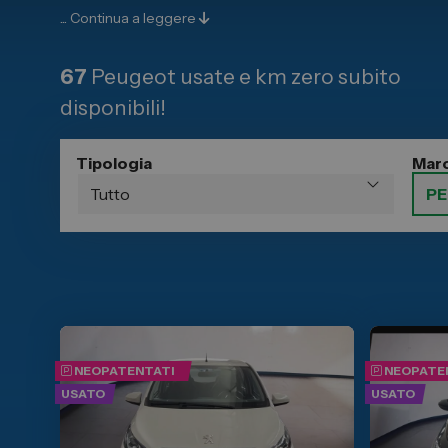
Carrozzer
Leapmotor
...
Continua a leggere
Vendi la tu
Toyota
Soluzioni 
67
Peugeot usate e km zero subito
Lexus
Convenzio
DR
disponibili!
Dipendenti
Dongfeng
Promozio
Tipologia
Mar
NEOPATENTATI
NEOPATE
USATO
USATO