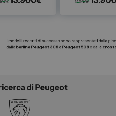
13.900
13.90
€
.400
14.900
€
€
I modelli recenti di successo sono rappresentati dalla pic
dalle
berline
Peugeot
308
e
Peugeot
508
e dalle
cross
ricerca di Peugeot