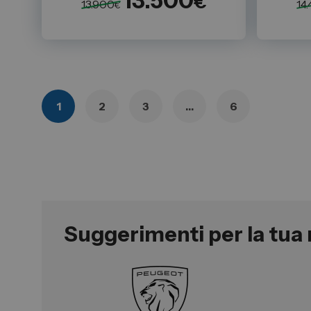
13.500
€
13.900
14
€
1
2
3
…
6
Suggerimenti per la tua 