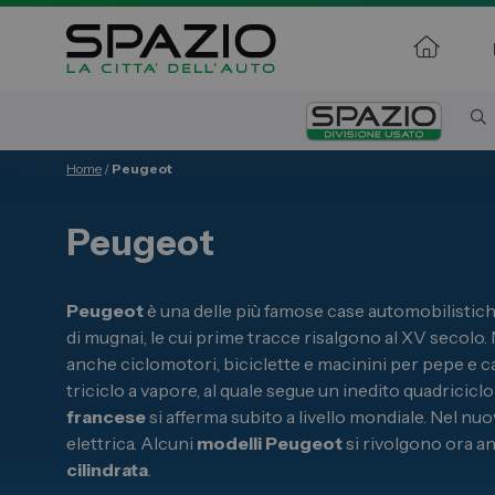
Home
/
Peugeot
Automobili
Veicoli 
Peugeot
Fiat
Fiat Profe
Abarth
Citroen
Peugeot
è una delle più famose case automobilistich
Lancia
Toyota
di mugnai, le cui prime tracce risalgono al XV secolo.
Alfa Romeo
anche ciclomotori, biciclette e macinini per pepe e ca
Jeep
triciclo a vapore, al quale segue un inedito quadriciclo
Servizi
Opel
francese
si afferma subito a livello mondiale. Nel nu
Auto Usat
elettrica. Alcuni
modelli Peugeot
si rivolgono ora an
Peugeot
cilindrata
.
Officina
Citroen