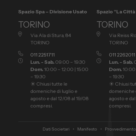
Spazio Spa – Divisione Usato
Spazio “La Citt
TORINO
TORINO
Via Ala di Stura, 84
Via Reiss R
TORINO
TORINO
011 2251711
011 2262011
Lun. - Sab.
09:00 – 19:30
Lun. - Sab.
0
Dom.
10:00 – 12:00 | 15:00
Dom.
10:00 
– 19:30
– 19:30
☀️ Chiusi tutte le
☀️ Chiusi tut
domeniche di luglio e
domeniche di
agosto e dal 12/08 al 19/08
agosto e dal
compresi.
compresi.
Dati Societari
•
Manifesto
•
Provvedimento