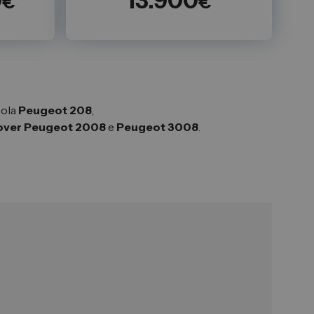
0
13.900
€
€
cola
Peugeot 208
,
over Peugeot 2008
e
Peugeot
3008
.