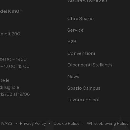
GRUPPO SPAZIO
à dei Km0”
Chi è Spazio
Service
omoli, 290
B2B
Convenzioni
9:00 – 19:30
Dipendenti Stellantis
– 12:00 | 15:00
News
te le
 luglio e
Spazio Campus
 12/08 al 19/08
Lavora con noi
 IVASS
•
Privacy Policy
•
Cookie Policy
•
Whistleblowing Policy