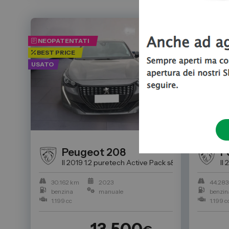
NEOPATENTATI
NEOPATE
BEST PRICE
BEST PRI
USATO
USATO
Peugeot
208
P
II 2019 1.2 puretech Active Pack s&s 75cv
Auto Usat
II
30.162 km
2023
44.283
benzina
manuale
benzin
1.199 cc
1.199 c