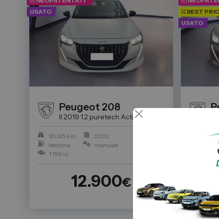
NEOPATENTATI
NEOPATE
USATO
BEST PRI
USATO
Peugeot
208
P
II 2019 1.2 puretech Active Pack s&s 75cv
Auto Usat
II
30.375 km
2022
65.147
benzina
manuale
benzin
1.199 cc
1.199 c
12.900
€
13