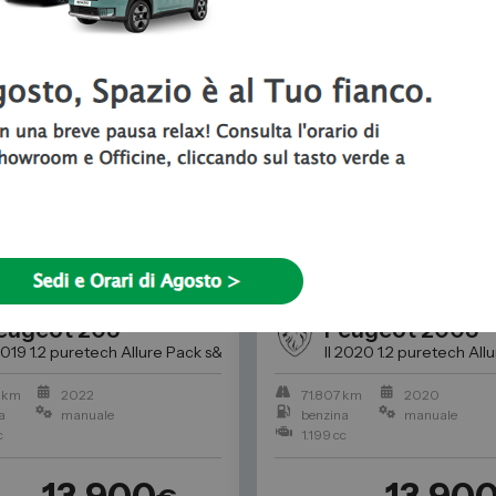
NTATI
BEST PRICE
CE
USATO
eugeot
208
Peugeot
2008
e a Torino: Trova l'auto usata perfetta per Te da Spazio
 2019 1.2 puretech Allure Pack s&s 75cv
Auto Usate a Torino: Trova l'au
II 2020 1.2 puretech All
 km
2022
71.807 km
2020
a
manuale
benzina
manuale
c
1.199 cc