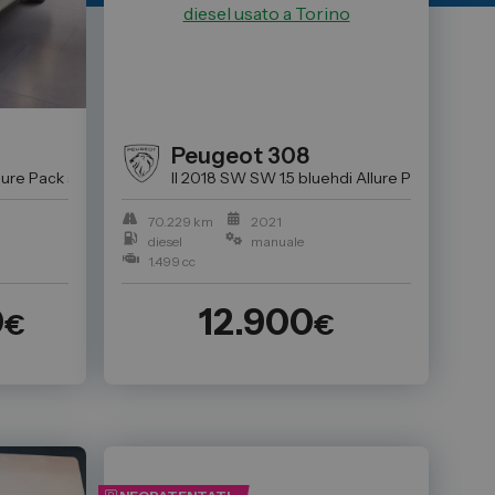
Peugeot
308
llure Pack s&s 100cv
: Trova l'auto usata perfetta per Te da Spazio
Auto Usate a Torino: Trova l'auto usata perfetta 
II 2018 SW SW 1.5 bluehdi Allure Pack s&s 1
70.229 km
2021
diesel
manuale
1.499 cc
0
12.900
€
€