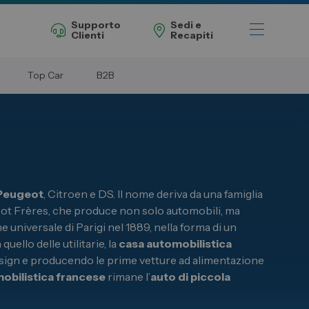
Supporto
Sedi e
Clienti
Recapiti
Top Car
B2B
Telefono Vendita
011 22 51 711
Peugeot
, Citroen e DS. Il nome deriva da una famiglia
Telefono Officina
011 22 51 737
ugeot Frères, che produce non solo automobili, ma
 universale di Parigi nel 1889, nella forma di un
ello delle utilitarie, la
casa automobilistica
Email
spazio@spaziogroup.com
esign e producendo le prime vetture ad alimentazione
obilistica francese
rimane l’
auto di piccola