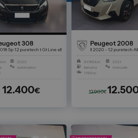
eugeot
308
Peugeot
2008
to usata perfetta per Te da Spazio
 2018 5p 1.2 puretech t Gt Line s&s 130cv eat8 my18
II 2020 - 1.2 puretech A
Auto Usate a Torino
 km
2020
91.186 km
2021
a
automatico
benzina
manuale
c
1.199 cc
12.400
12.50
€
12.900
€