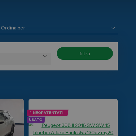
filtra
NEOPATENTATI
USATO