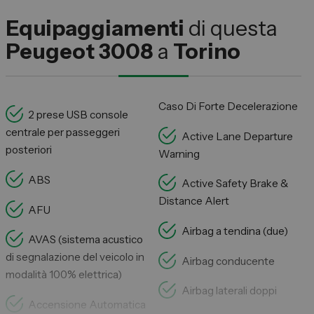
Equipaggiamenti
di questa
Peugeot 3008
a
Torino
Caso Di Forte Decelerazione
2 prese USB console
centrale per passeggeri
Active Lane Departure
posteriori
Warning
ABS
Active Safety Brake &
Distance Alert
AFU
Airbag a tendina (due)
AVAS (sistema acustico
di segnalazione del veicolo in
Airbag conducente
modalità 100% elettrica)
Airbag laterali doppi
Accensione Automatica