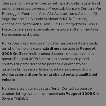
Spazio Campus
ideale per chi cerca l'efficienza nel rispetto della natura. Tra gli
optional principali, troverai: 2 Prese Usb Console Centrale Per
Lavora con noi
Passeggeri Posteriori, Abs, Afu, Avas (sistema Acustico Di
Servizio Clienti
Segnalazione Del Veicolo In Modalità 100% Elettrica),
Accensione Automatica Delle Luci Di Emergenza In Caso Di
Forte Decelerazione, pensati per migliorare ulteriormente la
tua esperienza di guida.
Telefono Vendita
011 22 51 711
Noi di Spazio ci preoccupiamo della Tua tranquillità alla guida,
quindi offriamo una
garanzia di mesi
su questa
Peugeot
Telefono Officina
3008 Km Zero
. Inoltre, prima di essere messa in vendita,
011 22 51 737
questa Peugeot 3008 è stata sottoposta a scrupolosi
controlli da parte del nostro personale qualificato per
Email
garantire la massima affidabilità, ed è in possesso di una
spazio@spaziogroup.com
dichiarazione di conformità che attesta la qualità del
veicolo
.
Non lasciarti sfuggire questa offerta! Contattaci oggi per
ulteriori dettagli su questa straordinaria
Peugeot 3008 Km
Zero
a
TORINO
.