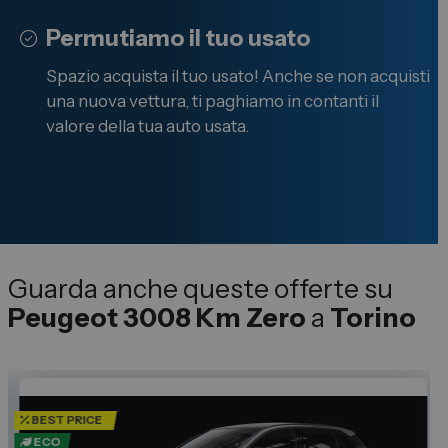
Permutiamo il tuo usato
Spazio acquista il tuo usato! Anche se non acquisti
una nuova vettura, ti paghiamo in contanti il
valore della tua auto usata.
Guarda anche queste offerte su
Peugeot 3008 Km Zero
a
Torino
BEST PRICE
ECO
U