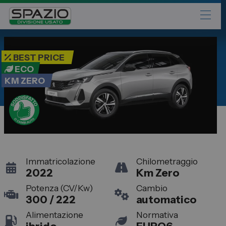
Automobili
BEST PRICE
Fiat
ECO
KM ZERO
Abarth
Lancia
Alfa Romeo
Jeep
Opel
Immatricolazione
Chilometraggio
Peugeot
2022
Km Zero
Citroen
Potenza (CV/Kw)
Cambio
300 / 222
automatico
Leapmotor
Alimentazione
Normativa
Toyota