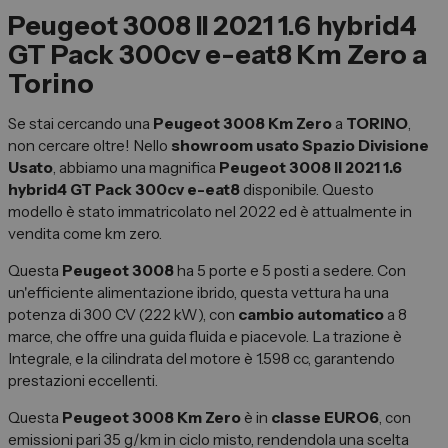
Peugeot 3008 II 2021 1.6 hybrid4
Vendi la tua auto
GT Pack 300cv e-eat8 Km Zero a
Soluzioni Business
Torino
Convenzioni
Dipendenti Stellantis
Se stai cercando una
Peugeot 3008 Km Zero
a
TORINO
,
non cercare oltre! Nello
showroom usato Spazio Divisione
Promozioni
Usato
, abbiamo una magnifica
Peugeot 3008 II 2021 1.6
hybrid4 GT Pack 300cv e-eat8
disponibile. Questo
modello è stato immatricolato nel 2022 ed è attualmente in
Gruppo Spazio
vendita come km zero.
Il Gruppo Spazio
Questa
Peugeot 3008
ha 5 porte e 5 posti a sedere. Con
un'efficiente alimentazione ibrido, questa vettura ha una
Impegno per l’Ambiente
potenza di 300 CV (222 kW), con
cambio automatico
a 8
Impegno per il Sociale
marce, che offre una guida fluida e piacevole. La trazione è
Integrale, e la cilindrata del motore è 1.598 cc, garantendo
Comunità Energetica
prestazioni eccellenti.
Sedi e Recapiti
Questa
Peugeot 3008 Km Zero
è in
classe EURO6
, con
News ed Eventi
emissioni pari 35 g/km in ciclo misto, rendendola una scelta