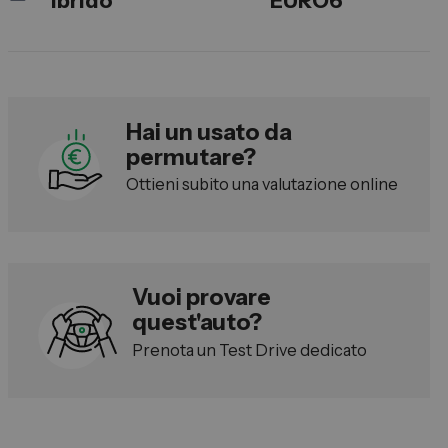
ibrido
EURO6
Lexus
DR
Dongfeng
Hai un usato da
permutare?
Veicoli Commerciali
Ottieni subito una valutazione online
Fiat Professional
Citroen
Toyota
Vuoi provare
quest'auto?
Servizi
Prenota un Test Drive dedicato
Auto Usate e Km Zero
Officina
Carrozzeria