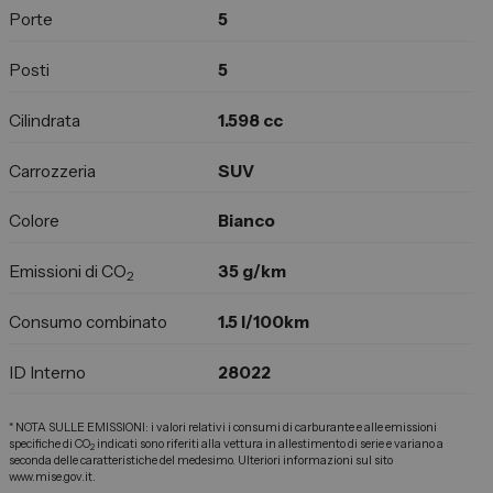
Porte
5
Posti
5
Cilindrata
1.598 cc
Carrozzeria
SUV
Colore
Bianco
Emissioni di CO
35 g/km
2
Consumo combinato
1.5 l/100km
ID Interno
28022
* NOTA SULLE EMISSIONI: i valori relativi i consumi di carburante e alle emissioni
specifiche di CO
indicati sono riferiti alla vettura in allestimento di serie e variano a
2
seconda delle caratteristiche del medesimo. Ulteriori informazioni sul sito
www.mise.gov.it.