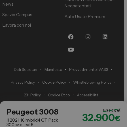
News
Neopatentati
Spazio Campus
Auto Usate Premium
Lavora con noi
Dati Societari
•
Manifesto
•
Provvedimento IVASS
•
Privacy Policy
•
Cookie Policy
•
Whistleblowing Policy
•
231 Policy
•
Codice Etico
•
Accessibilità
•
Preferenze di tracciamento della pubblicità
Peugeot 3008
53.900
€
32.900
€
II 2021 1.6 hybrid4 GT Pack
300cv e-eat8