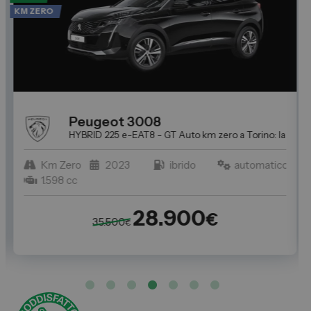
KM ZERO
Peugeot
3008
 Torino: Trova l'auto usata perfetta per Te da Spazio
HYBRID 225 e-EAT8 - GT
Auto km zero a Torino: la scelta 
Km Zero
2023
ibrido
automatico
1.598 cc
28.900
€
35.500
€